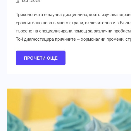
18.11.2024
Трихологията е научна дисциплина, която изучава здраве
сравнително нова в много страни, включително и в Бъл
търсене на специализирана помощ за различни проблеми
Той диагностицира причините – хормонални промени, стре
ПРОЧЕТИ ОЩЕ