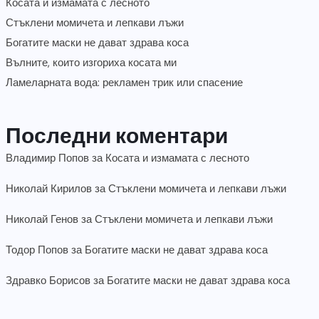
Косата и измамата с лесното
Стъклени момичета и лепкави лъжи
Богатите маски не дават здрава коса
Вълните, които изгориха косата ми
Ламеларната вода: рекламен трик или спасение
Последни коментари
Владимир Попов
за
Косата и измамата с лесното
Николай Кирилов
за
Стъклени момичета и лепкави лъжи
Николай Генов
за
Стъклени момичета и лепкави лъжи
Тодор Попов
за
Богатите маски не дават здрава коса
Здравко Борисов
за
Богатите маски не дават здрава коса