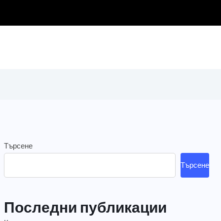
лните, които изгориха косата ми
Търсене
Търсене
Последни публикации