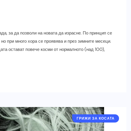
ада, за да позволи на новата да израсне. По принцип се
 но при много хора се проявява и през зимните месеци.
цата остават повече косми от нормалното (над 100),
ГРИЖИ ЗА КОСАТА