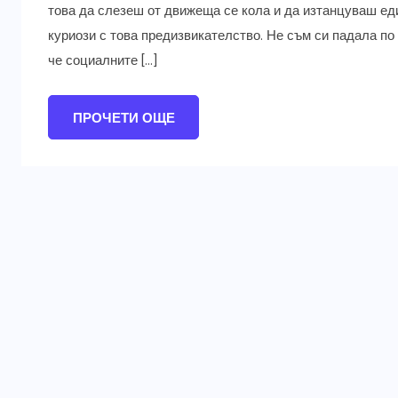
това да слезеш от движеща се кола и да изтанцуваш еди
куриози с това предизвикателство. Не съм си падала по 
че социалните […]
ПРОЧЕТИ ОЩЕ