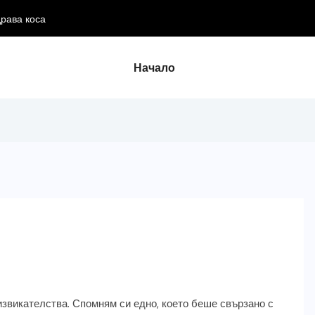
Начало
извикателства. Спомням си едно, което беше свързано с