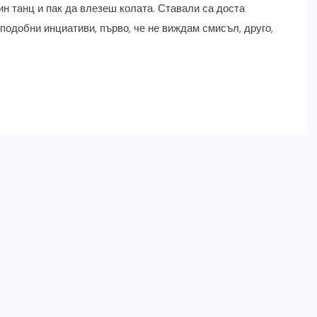
н танц и пак да влезеш колата. Ставали са доста
подобни инциативи, първо, че не виждам смисъл, друго,