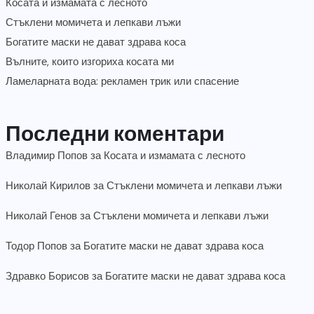
Косата и измамата с лесното
Стъклени момичета и лепкави лъжи
Богатите маски не дават здрава коса
Вълните, които изгориха косата ми
Ламеларната вода: рекламен трик или спасение
Последни коментари
Владимир Попов
за
Косата и измамата с лесното
Николай Кирилов
за
Стъклени момичета и лепкави лъжи
Николай Генов
за
Стъклени момичета и лепкави лъжи
Тодор Попов
за
Богатите маски не дават здрава коса
Здравко Борисов
за
Богатите маски не дават здрава коса