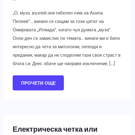
„О, музо, възпей оня гибелен гняв на Ахила
Пелеев“… винаги се сещам за този цитат на
Омировата „Илиада“, когато чуя думата „муза“.
Онзи ден се замислих по темата… винаги ми е било
интересно да чета за митологии, легенди и
предания, макар да не споделям тази своя страст в
блога си. Днес обаче ще направя изключение, […]
ПРОЧЕТИ ОЩЕ
Електрическа четка или