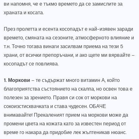
ви напомня, че е тъкмо времето да се замислите за
храната и косата.
През пролетта и есента косопадът е най-изявен заради
времето, смяната на сезоните, атмосферното влияние и
т.н. Точно тогава винаги засилвам приема на тези 5
храни, от всички препоръчани, и ако щете ми вярвайте –
косопадът се повлиява.
1. Моркови
– те съдържат много витамин А, който
благоприятства състоянието на скалпа, но освен това е
полезен за зрението. Правя си сок от моркови на
сокоизстисквачката и става чудесен. ОБАЧЕ
внимавайте! Прекаленият прием на моркови може да
промени цвета на кожата като за известен период от
време го накара да придобие лек жълтеникав нюанс.