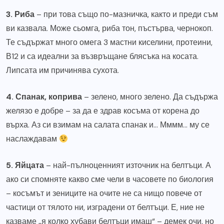
3. Риба
– при това също по-мазничка, както и преди съм
ви казвала. Може сьомга, риба тон, пъстърва, чернокоп.
Те съдържат много омега 3 мастни киселини, протеини,
В12 и са идеални за възвръщане блясъка на косата.
Липсата им причинява сухота.
4. Спанак, коприва
– зелено, много зелено. Да съдържа
желязо е добре – за да е здрав косъма от корена до
върха. Аз си взимам на салата спанак и… Мммм… му се
наслаждавам
5. Яйцата
– най-пълноценният източник на белтъци. А
ако си спомняте какво сме чели в часовете по биология
– косъмът и зениците на очите не са нищо повече от
частици от тялото ни, изградени от белтъци. Е, ние не
казваме „я колко хубави белтъци имаш“ – демек очи, но