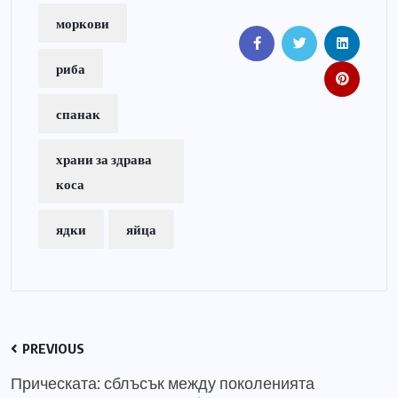
моркови
риба
спанак
храни за здрава
коса
ядки
яйца
PREVIOUS
Прическата: сблъсък между поколенията