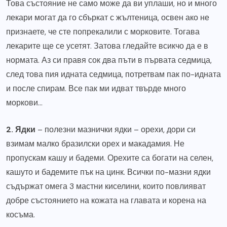
Това състояние не само може да ви уплаши, но и много
лекари могат да го сбъркат с жълтеница, освен ако не
признаете, че сте попрекалили с морковите. Тогава
лекарите ще се усетят. Затова гледайте всикчо да е в
нормата. Аз си правя сок два пъти в първата седмица,
след това пия идната седмица, потретвам пак по-идната
и после спирам. Все пак ми идват твърде много
моркови…
2. Ядки
– полезни мазнички ядки – орехи, дори си
взимам малко бразилски орех и макадамия. Не
пропускам кашу и бадеми. Орехите са богати на селен,
кашуто и бадемите пък на цинк. Всички по-мазни ядки
съдържат омега 3 мастни киселини, които повлияват
добре състоянието на кожата на главата и корена на
косъма.