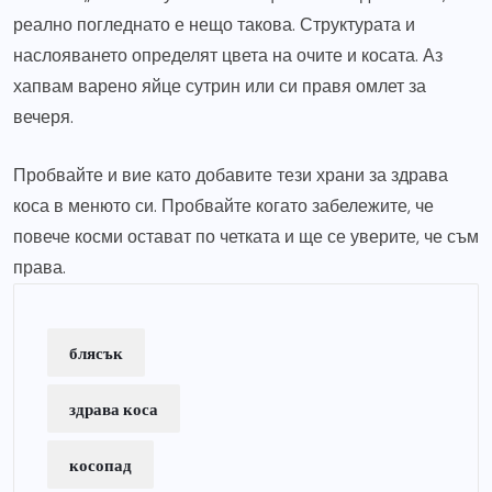
реално погледнато е нещо такова. Структурата и
наслояването определят цвета на очите и косата. Аз
хапвам варено яйце сутрин или си правя омлет за
вечеря.
Пробвайте и вие като добавите тези храни за здрава
коса в менюто си. Пробвайте когато забележите, че
повече косми остават по четката и ще се уверите, че съм
права.
блясък
здрава коса
косопад