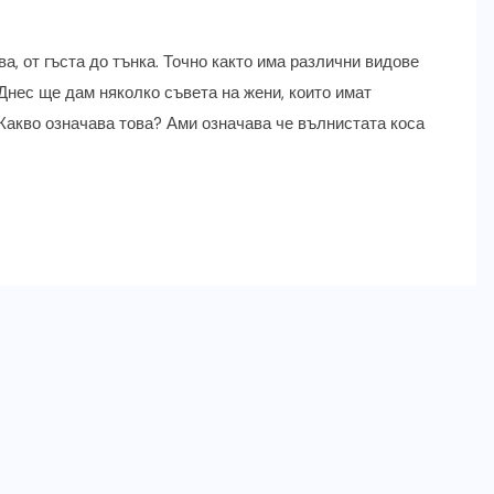
ва, от гъста до тънка. Точно както има различни видове
. Днес ще дам няколко съвета на жени, които имат
Какво означава това? Ами означава че вълнистата коса