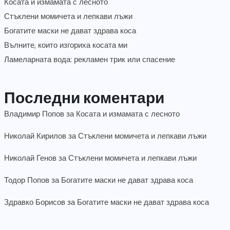
Косата и измамата с лесното
Стъклени момичета и лепкави лъжи
Богатите маски не дават здрава коса
Вълните, които изгориха косата ми
Ламеларната вода: рекламен трик или спасение
Последни коментари
Владимир Попов
за
Косата и измамата с лесното
Николай Кирилов
за
Стъклени момичета и лепкави лъжи
Николай Генов
за
Стъклени момичета и лепкави лъжи
Тодор Попов
за
Богатите маски не дават здрава коса
Здравко Борисов
за
Богатите маски не дават здрава коса