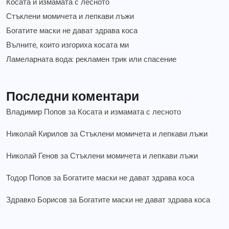
Косата и измамата с лесното
Стъклени момичета и лепкави лъжи
Богатите маски не дават здрава коса
Вълните, които изгориха косата ми
Ламеларната вода: рекламен трик или спасение
Последни коментари
Владимир Попов
за
Косата и измамата с лесното
Николай Кирилов
за
Стъклени момичета и лепкави лъжи
Николай Генов
за
Стъклени момичета и лепкави лъжи
Тодор Попов
за
Богатите маски не дават здрава коса
Здравко Борисов
за
Богатите маски не дават здрава коса