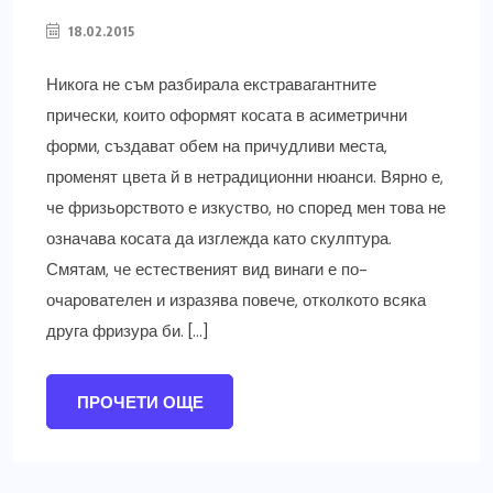
18.02.2015
Никога не съм разбирала екстравагантните
прически, които оформят косата в асиметрични
форми, създават обем на причудливи места,
променят цвета й в нетрадиционни нюанси. Вярно е,
че фризьорството е изкуство, но според мен това не
означава косата да изглежда като скулптура.
Смятам, че естественият вид винаги е по-
очарователен и изразява повече, отколкото всяка
друга фризура би. […]
ПРОЧЕТИ ОЩЕ