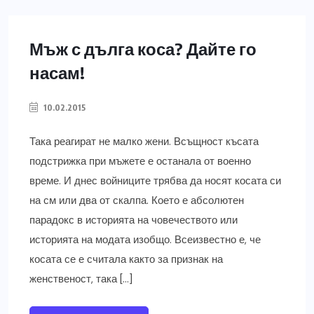
Мъж с дълга коса? Дайте го
насам!
10.02.2015
Така реагират не малко жени. Всъщност късата
подстрижка при мъжете е останала от военно
време. И днес войниците трябва да носят косата си
на см или два от скалпа. Което е абсолютен
парадокс в историята на човечеството или
историята на модата изобщо. Всеизвестно е, че
косата се е считала както за признак на
женственост, така […]