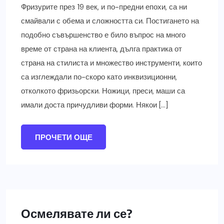
Фризурите през 19 век, и по-предни епохи, са ни
смайвали с обема и сложността си. Постигането на
подобно съвършенство е било въпрос на много
време от страна на клиента, дълга практика от
страна на стилиста и множество инструменти, които
са изглеждали по-скоро като инквизиционни,
отколкото фризьорски. Ножици, преси, маши са
имали доста причудливи форми. Някои […]
ПРОЧЕТИ ОЩЕ
Осмелявате ли се?