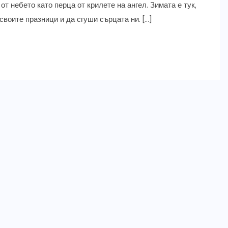
от небето като перца от крилете на ангел. Зимата е тук,
своите празници и да сгуши сърцата ни. […]