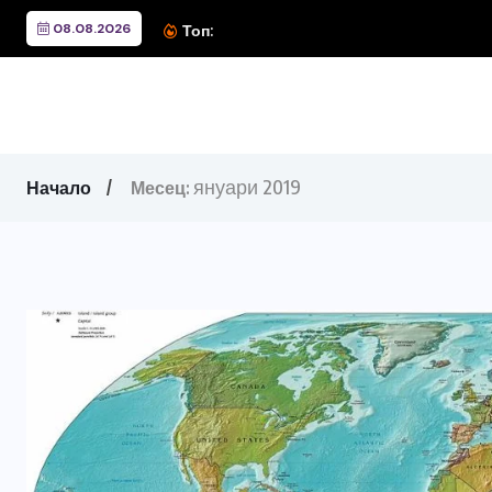
08.08.2026
Вълните, които изгориха к
Топ:
януари 2019
Начало
Месец: