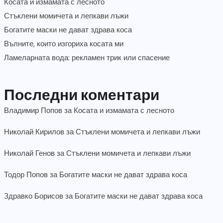
Косата и измамата с лесното
Стъклени момичета и лепкави лъжи
Богатите маски не дават здрава коса
Вълните, които изгориха косата ми
Ламеларната вода: рекламен трик или спасение
Последни коментари
Владимир Попов
за
Косата и измамата с лесното
Николай Кирилов
за
Стъклени момичета и лепкави лъжи
Николай Генов
за
Стъклени момичета и лепкави лъжи
Тодор Попов
за
Богатите маски не дават здрава коса
Здравко Борисов
за
Богатите маски не дават здрава коса