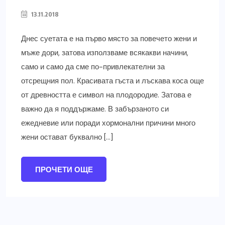
13.11.2018
Днес суетата е на първо място за повечето жени и
мъже дори, затова използваме всякакви начини,
само и само да сме по-привлекателни за
отсрещния пол. Красивата гъста и лъскава коса още
от древността е символ на плодородие. Затова е
важно да я поддържаме. В забързаното си
ежедневие или поради хормонални причини много
жени остават буквално […]
ПРОЧЕТИ ОЩЕ