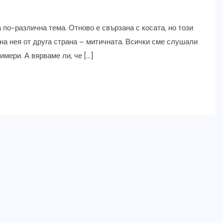
 по-различна тема. Отново е свързана с косата, но този
 на нея от друга страна – митичната. Всички сме слушали
имери. А вярваме ли, че […]