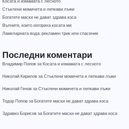
Косата и измамата с лесното
Стъклени момичета и лепкави лъжи
Богатите маски не дават здрава коса
Вълните, които изгориха косата ми
Ламеларната вода: рекламен трик или спасение
Последни коментари
Владимир Попов
за
Косата и измамата с лесното
Николай Кирилов
за
Стъклени момичета и лепкави лъжи
Николай Генов
за
Стъклени момичета и лепкави лъжи
Тодор Попов
за
Богатите маски не дават здрава коса
Здравко Борисов
за
Богатите маски не дават здрава коса