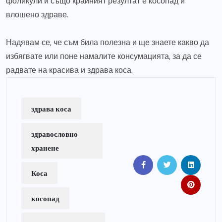
фоликули и също крайният резултат е косопад и
влошено здраве.
Надявам се, че съм била полезна и ще знаете какво да
избягвате или поне намалите консумацията, за да се
радвате на красива и здрава коса.
здрава коса
здравословно
хранене
Коса
косопад