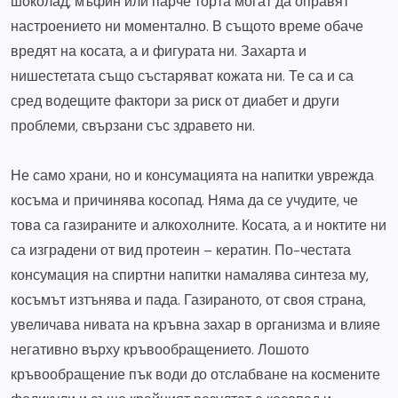
шоколад, мъфин или парче торта могат да оправят
настроението ни моментално. В същото време обаче
вредят на косата, а и фигурата ни. Захарта и
нишестетата също състаряват кожата ни. Те са и са
сред водещите фактори за риск от диабет и други
проблеми, свързани със здравето ни.
Не само храни, но и консумацията на напитки уврежда
косъма и причинява косопад. Няма да се учудите, че
това са газираните и алкохолните. Косата, а и ноктите ни
са изградени от вид протеин – кератин. По-честата
консумация на спиртни напитки намалява синтеза му,
косъмът изтънява и пада. Газираното, от своя страна,
увеличава нивата на кръвна захар в организма и влияе
негативно върху кръвообращението. Лошото
кръвообращение пък води до отслабване на космените