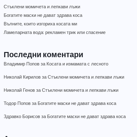
Стъклени момичета и лепкави лъжи
Богатите маски не дават здрава коса
Вълните, които изгориха косата ми
Ламеларната вода: рекламен трик или спасение
Последни коментари
Владимир Попов
за
Косата и измамата с лесното
Николай Кирилов
за
Стъклени момичета и лепкави лъжи
Николай Генов
за
Стъклени момичета и лепкави лъжи
Тодор Попов
за
Богатите маски не дават здрава коса
Здравко Борисов
за
Богатите маски не дават здрава коса