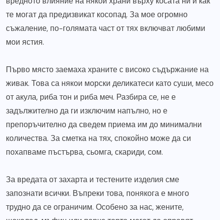
вредното влияние на някои храни върху косата ни и как
те могат да предизвикат косопад. За мое огромно
съжаление, по-голямата част от тях включват любими
мои ястия.
Първо място заемаха храните с високо съдържание на
живак. Това са някои морски деликатеси като суши, месо
от акула, риба тон и риба меч. Разбира се, не е
задължително да ги изключим напълно, но е
препоръчително да сведем приема им до минимални
количества. За сметка на тях, спокойно може да си
похапваме пъстърва, сьомга, скариди, сом.
За вредата от захарта и тестените изделия сме
запознати всички. Въпреки това, понякога е много
трудно да се ограничим. Особено за нас, жените,