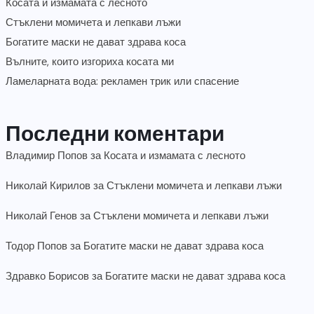
Косата и измамата с лесното
Стъклени момичета и лепкави лъжи
Богатите маски не дават здрава коса
Вълните, които изгориха косата ми
Ламеларната вода: рекламен трик или спасение
Последни коментари
Владимир Попов
за
Косата и измамата с лесното
Николай Кирилов
за
Стъклени момичета и лепкави лъжи
Николай Генов
за
Стъклени момичета и лепкави лъжи
Тодор Попов
за
Богатите маски не дават здрава коса
Здравко Борисов
за
Богатите маски не дават здрава коса