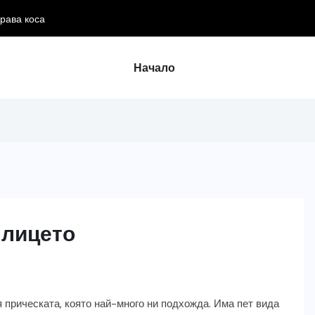
драва коса
Начало
 лицето
 прическата, която най-много ни подхожда. Има пет вида