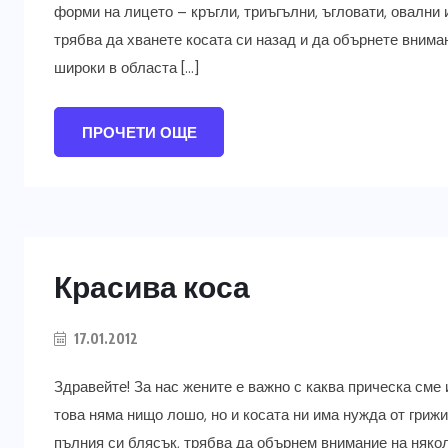
форми на лицето – кръгли, триъгълни, ъгловати, овални 
трябва да хванете косата си назад и да обърнете внима
широки в областа […]
ПРОЧЕТИ ОЩЕ
Красива коса
17.01.2012
Здравейте! За нас жените е важно с каква прическа сме
това няма нищо лошо, но и косата ни има нужда от грижи
пълния си блясък, трябва да обърнем внимание на някол