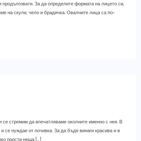
и продълговати. За да определите формата на лицето си,
ние на скули, чело и брадичка. Овалните лица са по-
 и се стремим да впечатляваме околните именно с нея. В
 и се нуждае от почивка. За да бъде винаги красива и в
ко прости неща […]