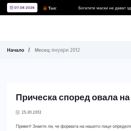
07.08.2026
Богатите маски не дават з
Топ:
януари 2012
Начало
Месец:
Прическа според овала на
25.01.2012
Привет! Знаете ли, че формата на нашето лице определя