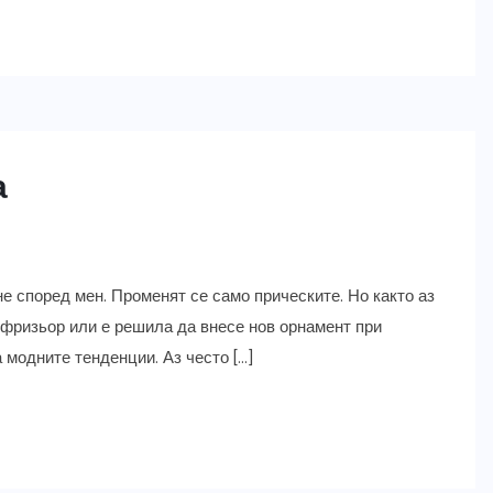
а
оне според мен. Променят се само прическите. Но както аз
я фризьор или е решила да внесе нов орнамент при
а модните тенденции. Аз често […]