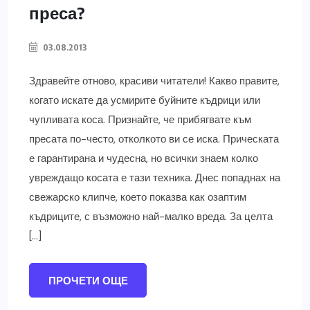
преса?
03.08.2013
Здравейте отново, красиви читатели! Какво правите,
когато искате да усмирите буйните къдрици или
чупливата коса. Признайте, че прибягвате към
пресата по-често, отколкото ви се иска. Прическата
е гарантирана и чудесна, но всички знаем колко
увреждащо косата е тази техника. Днес попаднах на
свежарско клипче, което показва как озаптим
къдриците, с възможно най-малко вреда. За целта
[…]
ПРОЧЕТИ ОЩЕ