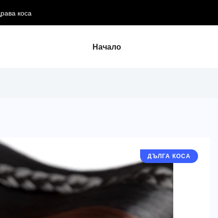
драва коса
Начало
ДЪЛГА КОСА