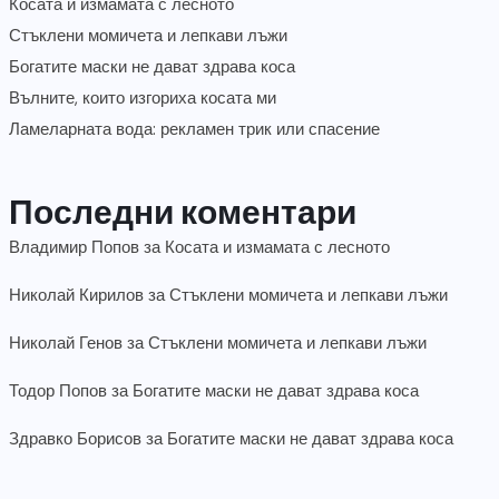
Косата и измамата с лесното
Стъклени момичета и лепкави лъжи
Богатите маски не дават здрава коса
Вълните, които изгориха косата ми
Ламеларната вода: рекламен трик или спасение
Последни коментари
Владимир Попов
за
Косата и измамата с лесното
Николай Кирилов
за
Стъклени момичета и лепкави лъжи
Николай Генов
за
Стъклени момичета и лепкави лъжи
Тодор Попов
за
Богатите маски не дават здрава коса
Здравко Борисов
за
Богатите маски не дават здрава коса