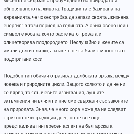
месецът е свързан с пробуждането на природата и
обновяването на живота. Традицията е базирана на
вярванията, че човек трябва да запази своята „жизнена
енергия“ в този период на годината. А обикновено неин
символ е косата, която расте като тревата и
олицетворява плодородието. Неслучайно и жените са
имали дълги плитки, а мъжете не са били с много късо
подстригани коси.
Подобен тип обичаи отразяват дълбоката връзка между
човека и природните цикли. Защото колкото и да не ни
се вярва, то слънчевите изригвания, лунните
затъмнения ни влияят и ние сме свързани със законите
на природата. Зная, че много хора може да не следват
стриктно тези традиции днес, но те все още
представляват интересен аспект на българската