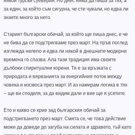
някои турски суеверия. Но днес няма да пиша за тях, а
за един, за който съм сигурна, че сте чували, но едва ли
знаете много за него.
Старият български обичай, за който ще пиша днес, е че
не бива да се подстригваме през март. На пръв поглед
изглежда нелепо и едва ли някой в днешните модерни
времена го спазва. Ала тази традиция има своите
дълбоки спиритуални корени. Тя е за връзката с
природата и вярванията за енергийния поток между
човека и космоса през март. И аз намирам логика в тях
– ще ви споделя, за да видим дали и вие ще я усетите.
Ето и какво се крие зад българския обичай за
подстригването през март. Смята се, че това действие
може да доведе до загуба на силата и здравето, тъй като