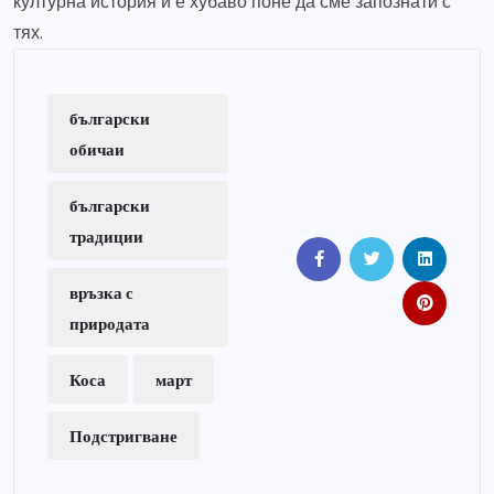
културна история и е хубаво поне да сме запознати с
тях.
български
обичаи
български
традиции
връзка с
природата
Коса
март
Подстригване