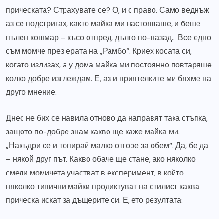
прическата? Страхувате се? О, и с право. Само веднъж
аз се подстригах, както майка ми настояваше, и беше
пълен кошмар – късо отпред, дълго по-назад… Все едно
съм момче през ерата на „Рамбо“. Криех косата си,
когато излизах, а у дома майка ми постоянно повтаряше
колко добре изглеждам. Е, аз и приятелките ми бяхме на
друго мнение.
Днес не бих се навила отново да направят така стъпка,
защото по-добре знам какво ще каже майка ми:
„Накъдри се и топирай малко отгоре за обем“. Да, бе да
– някой друг път. Какво обаче ще стане, ако няколко
смели момичета участват в експеримент, в който
няколко типични майки продиктуват на стилист каква
прическа искат за дъщерите си. Е, ето резултата: