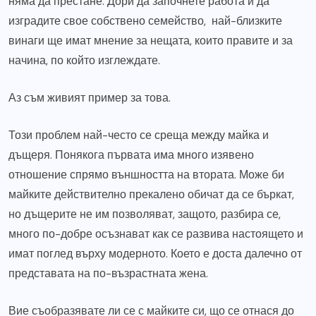
няма да престане. Дори да започнете работа и да
изградите свое собствено семейство, най-близките
винаги ще имат мнение за нещата, които правите и за
начина, по който изглеждате.
Аз съм живият пример за това.
Този проблем най-често се среща между майка и
дъщеря. Понякога първата има много изявено
отношение спрямо външността на втората. Може би
майките действително прекалено обичат да се бъркат,
но дъщерите не им позволяват, защото, разбира се,
много по-добре осъзнават как се развива настоящето и
имат поглед върху модерното. Което е доста далечно от
представата на по-възрастната жена.
Вие съобразявате ли се с майките си, що се отнася до