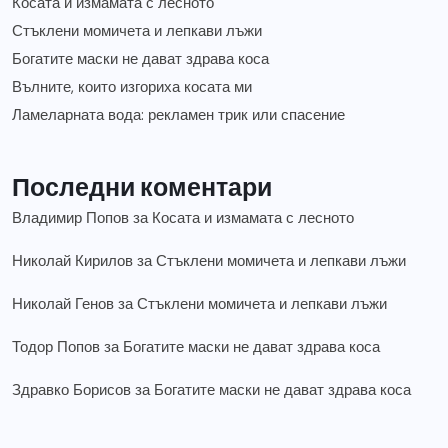
Косата и измамата с лесното
Стъклени момичета и лепкави лъжи
Богатите маски не дават здрава коса
Вълните, които изгориха косата ми
Ламеларната вода: рекламен трик или спасение
Последни коментари
Владимир Попов
за
Косата и измамата с лесното
Николай Кирилов
за
Стъклени момичета и лепкави лъжи
Николай Генов
за
Стъклени момичета и лепкави лъжи
Тодор Попов
за
Богатите маски не дават здрава коса
Здравко Борисов
за
Богатите маски не дават здрава коса