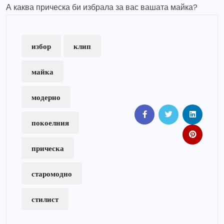
А каква прическа би избрала за вас вашата майка?
избор
клип
майка
модерно
покоелния
прическа
старомодно
стилист