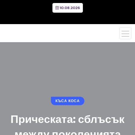
10.08.2026
КЪСА КОСА
Прическата: сблъсък
между поколенията