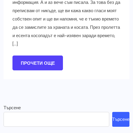
информация. А и аз вече съм писала. За това без да
преписвам от никъде, ще ви кажа какво гласи моят
собствен опит и ще ви напомня, че е тъкмо времето
да се замислите за храната и косата. През пролетта
и есента косопадът е най-изявен заради времето,
[…]
ПРОЧЕТИ ОЩЕ
Търсене
Търсене