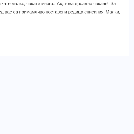
акате малко, чакате много… Ах, това досадно чакане! За
д вас са примамливо поставени редица списания. Малки,