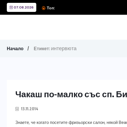
07.08.2026
Вълните, които изгориха к
Топ:
интервюта
Начало
Етикет:
Чакаш по-малко със сп. Б
13.11.2014
Знаете, че когато посетите фризьорски салон, някой Be