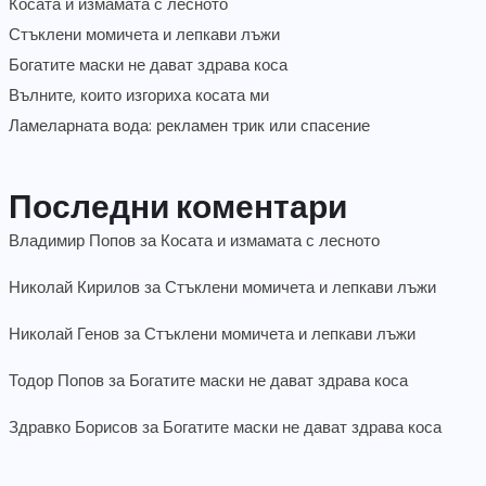
Косата и измамата с лесното
Стъклени момичета и лепкави лъжи
Богатите маски не дават здрава коса
Вълните, които изгориха косата ми
Ламеларната вода: рекламен трик или спасение
Последни коментари
Владимир Попов
за
Косата и измамата с лесното
Николай Кирилов
за
Стъклени момичета и лепкави лъжи
Николай Генов
за
Стъклени момичета и лепкави лъжи
Тодор Попов
за
Богатите маски не дават здрава коса
Здравко Борисов
за
Богатите маски не дават здрава коса