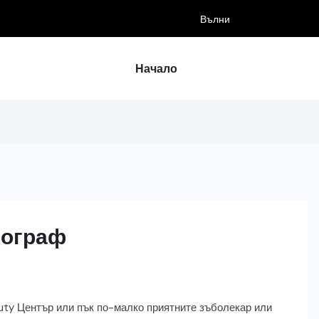
осата ми
Начало
иограф
auty Център или пък по-малко приятните зъболекар или