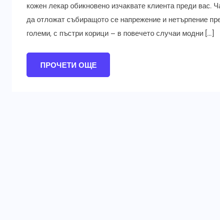
кожен лекар обикновено изчаквате клиента преди вас. Ч
да отложат събиращото се напрежение и нетърпение пре
големи, с пъстри корици – в повечето случаи модни […]
ПРОЧЕТИ ОЩЕ