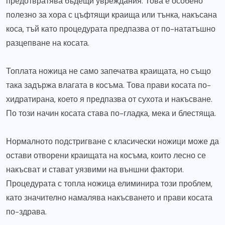
предотвратява бъдещи увреждания. Това е особено
полезно за хора с цъфтящи краища или тънка, накъсана
коса, тъй като процедурата предпазва от по-нататъшно
разцепване на косата.
Топлата ножица не само запечатва краищата, но също
така задържа влагата в косъма. Това прави косата по-
хидратирана, което я предпазва от сухота и накъсване.
По този начин косата става по-гладка, мека и блестяща.
Нормалното подстригване с класически ножици може да
остави отворени краищата на косъма, които лесно се
накъсват и стават уязвими на външни фактори.
Процедурата с топла ножица елиминира този проблем,
като значително намалява накъсването и прави косата
по-здрава.