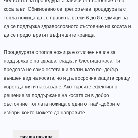
Честотата на процедурата зависи от състоянието на
косата ви. Обикновено се препоръчва процедурата с
топла ножица да се прави на всеки 6 до 8 седмици, за
да се поддържа здравословното състояние на косата и
да се предотвратят цъфтящите краища.
Процедурата с топла ножица е отличен начин за
поддържане на здрава, гладка и блестяща коса. Тя
предлага не само естетични ползи, като по-добър
външен вид на косата, но и дългосрочна защита срещу
увреждания и накъсване. Ако търсите ефективно
решение за поддържане на косата си в добро
състояние, топлата ножица е един от най-добрите
избори, които можете да направите.
гореща ножица