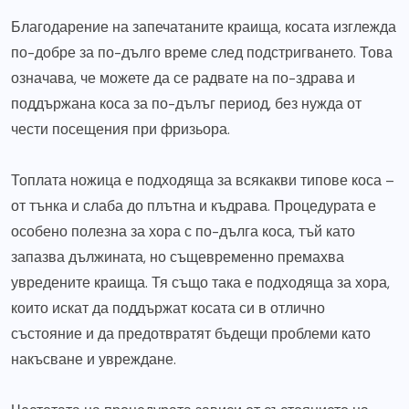
Благодарение на запечатаните краища, косата изглежда
по-добре за по-дълго време след подстригването. Това
означава, че можете да се радвате на по-здрава и
поддържана коса за по-дълъг период, без нужда от
чести посещения при фризьора.
Топлата ножица е подходяща за всякакви типове коса –
от тънка и слаба до плътна и къдрава. Процедурата е
особено полезна за хора с по-дълга коса, тъй като
запазва дължината, но същевременно премахва
увредените краища. Тя също така е подходяща за хора,
които искат да поддържат косата си в отлично
състояние и да предотвратят бъдещи проблеми като
накъсване и увреждане.