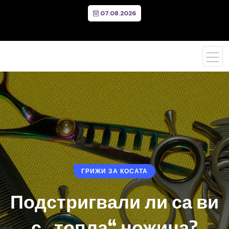
07.08.2026
ГРИЖИ ЗА КОСАТА
Подстригвали ли са ви
с „топла“ ножица?