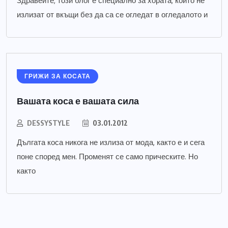
Здравейте, този блог е специално за хората, които не
излизат от вкъщи без да са се огледат в огледалото и
ГРИЖИ ЗА КОСАТА
Вашата коса е вашата сила
DESSYSTYLE
03.01.2012
Дългата коса никога не излиза от мода, както е и сега
поне според мен. Променят се само прическите. Но
както