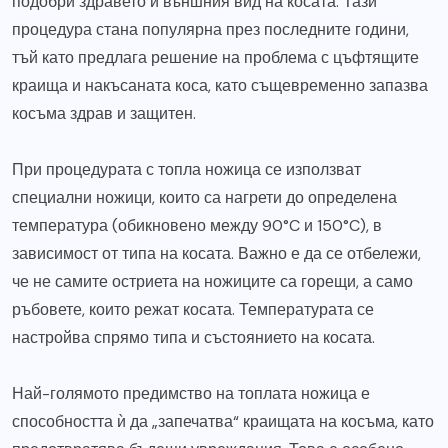
подобри здравето и външния вид на косата. Тази
процедура стана популярна през последните години,
тъй като предлага решение на проблема с цъфтящите
краища и накъсаната коса, като същевременно запазва
косъма здрав и защитен.
При процедурата с топла ножица се използват
специални ножици, които са нагрети до определена
температура (обикновено между 90°C и 150°C), в
зависимост от типа на косата. Важно е да се отбележи,
че не самите остриета на ножиците са горещи, а само
ръбовете, които режат косата. Температурата се
настройва спрямо типа и състоянието на косата.
Най-голямото предимство на топлата ножица е
способността ѝ да „запечатва“ краищата на косъма, като