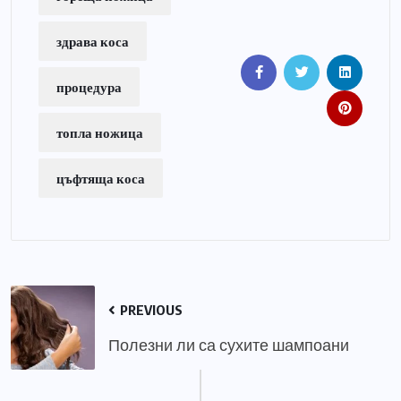
здрава коса
процедура
топла ножица
цъфтяща коса
PREVIOUS
Полезни ли са сухите шампоани