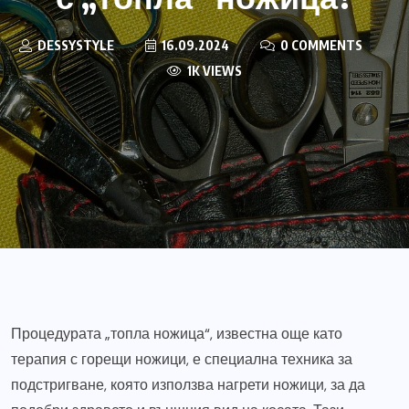
DESSYSTYLE
16.09.2024
0 COMMENTS
1K VIEWS
Процедурата „топла ножица“, известна още като
терапия с горещи ножици, е специална техника за
подстригване, която използва нагрети ножици, за да