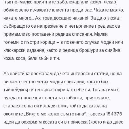
пък по-малко приятните зъболекар или кожен лекар
обикновено изчаквате клиента преди вас. Чакате малко,
чакате много… Ах, това досадно чакане! За да отложат
събиращото се напрежение и нетърпение пред вас са
примамливо поставени редица списания. Малки,
големи, с пъстри корици – в повечето случаи модни или
клюкарски издания, както и редица брошури за сияйна
кожа, коса, бели зъби и т.н.
Аз наистина обожавам да чета интересни статии, но да
ви кажа честно четях модни списания, когато бях
тийнейджър и тепърва откривах себе си. Тогава имах
нужда от полезни съвети за любовта, приятелите,
стараех се да си изградя стил, който да казва на
околните „Вижте ме колко съм готина“, търсеха 154375
идеи да оформям косата си в прическа (което и до днес