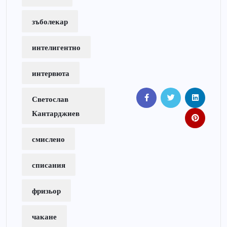
зъболекар
интелигентно
интервюта
Светослав
Кантарджиев
смислено
списания
фризьор
чакане