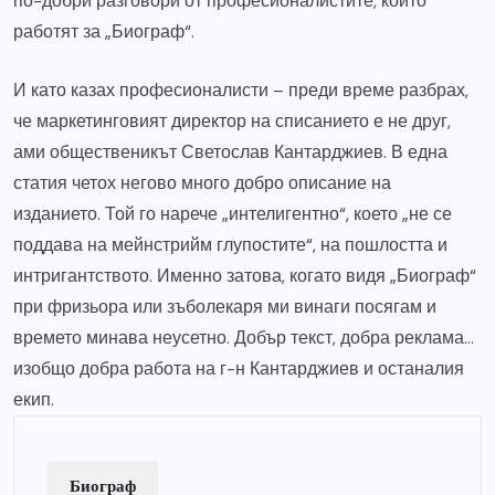
по-добри разговори от професионалистите, които
работят за „Биограф“.
И като казах професионалисти – преди време разбрах,
че маркетинговият директор на списанието е не друг,
ами общественикът Светослав Кантарджиев. В една
статия четох негово много добро описание на
изданието. Той го нарече „интелигентно“, което „не се
поддава на мейнстрийм глупостите“, на пошлостта и
интригантството. Именно затова, когато видя „Биограф“
при фризьора или зъболекаря ми винаги посягам и
времето минава неусетно. Добър текст, добра реклама…
изобщо добра работа на г-н Кантарджиев и останалия
екип.
Биограф