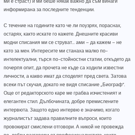
ми е страст) и ми беше някак важно да съм винаги
информирана за последните тенденции.
С течение на годините като че ли поузрях, пораснах,
остарях, както искате го кажете. Днешните красиви
модни списания ми се струват… ами – да кажем – не
като за мен. Интересите ми станаха малко по-
интелектуални, търся по-стойностни статии, откъдето да
почерпя опит, да прочета не къде са ходили известни
личности, а какво имат да споделят пред света. Затова
всеки път скучая, докато не видя списание „Биограф“.
Още от редакторското каре ме грабва изчистеният и
елегантен стил. Дълбочината, добре премислените
интервюта. Защото едно интервю е значимо, когато
журналистът задава правилните въпроси, които
провокират смислени отговори. А никой не провежда