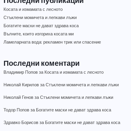
Последни публикации
Косата и измамата с лесното
Стъклени момичета и лепкави лъжи
Богатите маски не дават здрава коса
Вълните, които изгориха косата ми
Ламеларната вода: рекламен трик или спасение
Последни коментари
Владимир Попов
за
Косата и измамата с лесното
Николай Кирилов
за
Стъклени момичета и лепкави лъжи
Николай Генов
за
Стъклени момичета и лепкави лъжи
Тодор Попов
за
Богатите маски не дават здрава коса
Здравко Борисов
за
Богатите маски не дават здрава коса