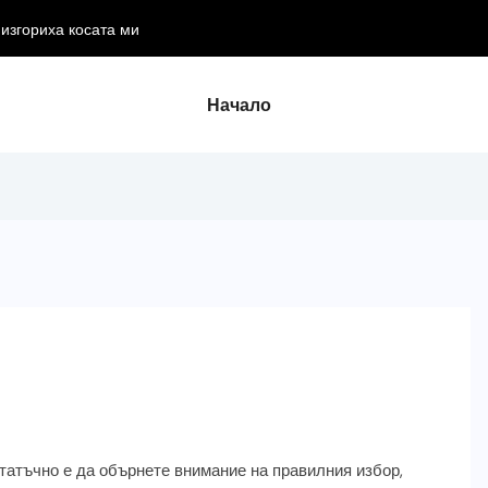
осата ми
Начало
статъчно е да обърнете внимание на правилния избор,