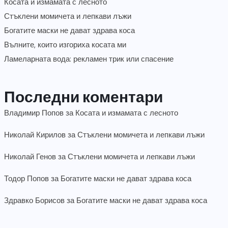
Косата и измамата с лесното
Стъклени момичета и лепкави лъжи
Богатите маски не дават здрава коса
Вълните, които изгориха косата ми
Ламеларната вода: рекламен трик или спасение
Последни коментари
Владимир Попов
за
Косата и измамата с лесното
Николай Кирилов
за
Стъклени момичета и лепкави лъжи
Николай Генов
за
Стъклени момичета и лепкави лъжи
Тодор Попов
за
Богатите маски не дават здрава коса
Здравко Борисов
за
Богатите маски не дават здрава коса