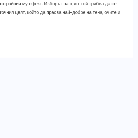
готрайния му ефект. Изборът на цвят той трябва да се
очния цвят, който да прасва най-добре на тена, очите и