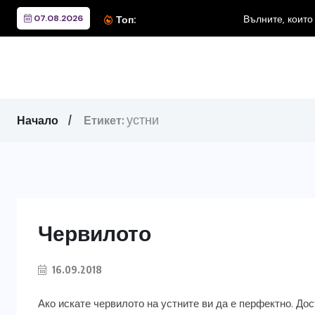
07.08.2026
Вълните, които изгориха к
Топ:
устни
Начало
Етикет:
Червилото
16.09.2018
Ако искате червилото на устните ви да е перфектно. До