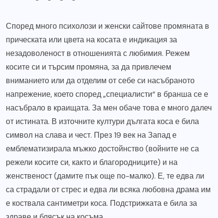
Според много психолози и женски сайтове промяната в
прическата или цвета на косата е индикация за
незадоволеност в отношенията с любимия. Режем
косите си и търсим промяна, за да привлечем
вниманието или да отделим от себе си насъбраното
напрежение, което според „специалисти“ в бранша се е
насъбрало в краищата. За мен обаче това е много далеч
от истината. В източните култури дългата коса е била
символ на слава и чест. През 19 век на Запад е
емблематизирала мъжко достойнство (войните не са
режели косите си, както и благородниците) и на
женственост (дамите пък още по-малко). Е, те едва ли
са страдали от стрес и едва ли всяка любовна драма им
е коствала сантиметри коса. Подстрижката е била за
здраве и блясък на косъма.