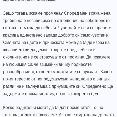
Защо тогава искаме промяна? Според мен всяка жена
трябва да е независима по отношение на собственото
си тяло от мъжа до себе си. Чувствайте се и се правете
красива единствено заради доброто си самочувствие.
Смяната на цвета и прическата може да бъде израз на
желанието ви да демонстрирате пред себе си и
околните, че не се страхувате от промяна. Да покажете
на любимия си, че взимайки ви, му поднасяте
разнообразието, от което много мъже се нуждаят. Какво
по-интересно от непредсказуема жена, която е винаги
различна и вълнуваща с приумиците си. Определено ще
задържите вниманието му, но не с конкретна цел.
Колко радикални могат да бъдат промените? Точно
толкова, колкото пожелаете. Ако ви е омръзнала дългата