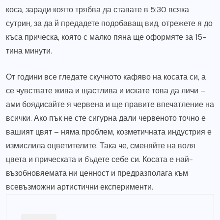
коса, заради която трябва да ставате в 5:30 всяка
сутрин, за да й предадете подобаващ вид, отрежете я до
къса прическа, която с малко пяна ще оформяте за 15-
тина минути.
От години все гледате скучното кафяво на косата си, а
се чувствате жива и щастлива и искате това да личи –
ами боядисайте я червена и ще правите впечатление на
всички. Ако пък не сте сигурна дали червеното точно е
вашият цвят – няма проблем, козметичната индустрия е
измислила оцветителите. Така че, сменяйте на воля
цвета и прическата и бъдете себе си. Косата е най-
възобновяемата ни ценност и предразполага към
всевъзможни артистични експерименти.