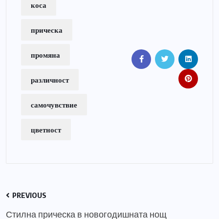
коса
прическа
промяна
различност
самочувствие
цветност
PREVIOUS
Стилна прическа в новогодишната нощ