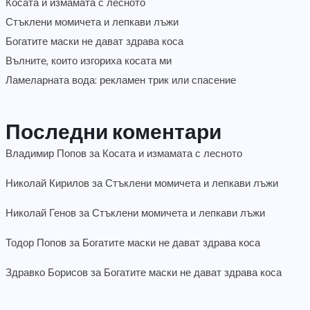
Косата и измамата с лесното
Стъклени момичета и лепкави лъжи
Богатите маски не дават здрава коса
Вълните, които изгориха косата ми
Ламеларната вода: рекламен трик или спасение
Последни коментари
Владимир Попов
за
Косата и измамата с лесното
Николай Кирилов
за
Стъклени момичета и лепкави лъжи
Николай Генов
за
Стъклени момичета и лепкави лъжи
Тодор Попов
за
Богатите маски не дават здрава коса
Здравко Борисов
за
Богатите маски не дават здрава коса