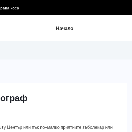
драва коса
Начало
иограф
auty Център или пък по-малко приятните зъболекар или