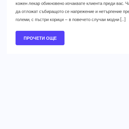
кожен лекар обикновено изчаквате клиента преди вас. Ч
да отложат събиращото се напрежение и нетърпение пре
големи, с пъстри корици – в повечето случаи модни […]
ПРОЧЕТИ ОЩЕ