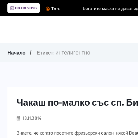
08.08.2026
Богатите маски не дават з
Топ:
интелигентно
Начало
Етикет:
Чакаш по-малко със сп. Б
13.11.2014
Знаете, че когато посетите фризьорски салон, някой Be