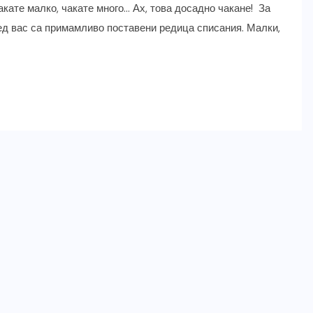
акате малко, чакате много… Ах, това досадно чакане! За
д вас са примамливо поставени редица списания. Малки,