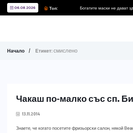
06.08.2026
Богатите маски не дават з
Топ:
смислено
Начало
Етикет:
Чакаш по-малко със сп. Б
13.11.2014
Знаете, че когато посетите фризьорски салон, някой Be