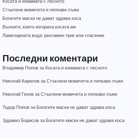
Косата и измамата с лесното
Стъклени момичета и лепкави лъжи
Богатите маски не дават здрава коса
Вълните, които изгориха косата ми
Ламеларната вода: рекламен трик или спасение
Последни коментари
Владимир Попов
за
Косата и измамата с лесното
Николай Кирилов
за
Стъклени момичета и лепкави лъжи
Николай Генов
за
Стъклени момичета и лепкави лъжи
Тодор Попов
за
Богатите маски не дават здрава коса
Здравко Борисов
за
Богатите маски не дават здрава коса