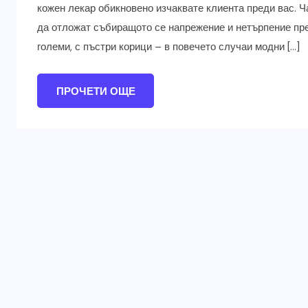
кожен лекар обикновено изчаквате клиента преди вас. Ч
да отложат събиращото се напрежение и нетърпение пре
големи, с пъстри корици – в повечето случаи модни […]
ПРОЧЕТИ ОЩЕ