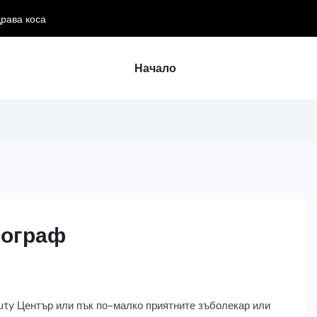
драва коса
Начало
иограф
auty Център или пък по-малко приятните зъболекар или