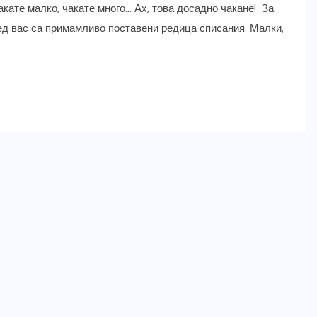
акате малко, чакате много… Ах, това досадно чакане! За
д вас са примамливо поставени редица списания. Малки,