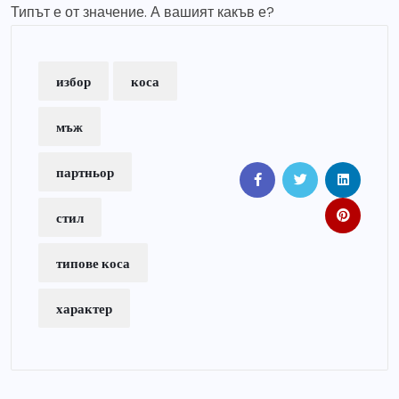
Типът е от значение. А вашият какъв е?
избор
коса
мъж
партньор
стил
типове коса
характер