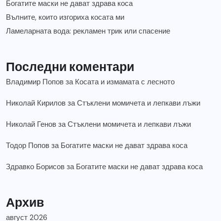
Богатите маски не дават здрава коса
Вълните, които изгориха косата ми
Ламеларната вода: рекламен трик или спасение
Последни коментари
Владимир Попов
за
Косата и измамата с лесното
Николай Кирилов
за
Стъклени момичета и лепкави лъжи
Николай Генов
за
Стъклени момичета и лепкави лъжи
Тодор Попов
за
Богатите маски не дават здрава коса
Здравко Борисов
за
Богатите маски не дават здрава коса
Архив
август 2026