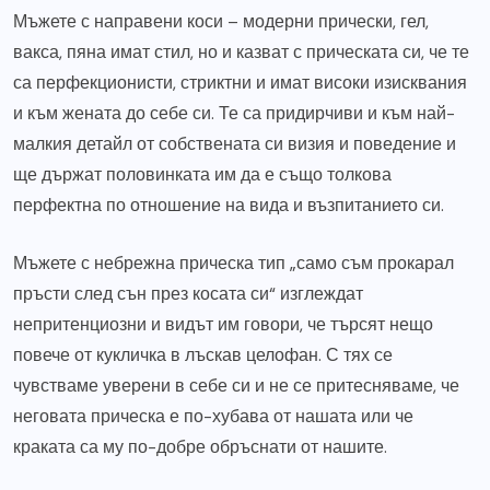
Мъжете с направени коси – модерни прически, гел,
вакса, пяна имат стил, но и казват с прическата си, че те
са перфекционисти, стриктни и имат високи изисквания
и към жената до себе си. Те са придирчиви и към най-
малкия детайл от собствената си визия и поведение и
ще държат половинката им да е също толкова
перфектна по отношение на вида и възпитанието си.
Мъжете с небрежна прическа тип „само съм прокарал
пръсти след сън през косата си“ изглеждат
непритенциозни и видът им говори, че търсят нещо
повече от кукличка в лъскав целофан. С тях се
чувстваме уверени в себе си и не се притесняваме, че
неговата прическа е по-хубава от нашата или че
краката са му по-добре обръснати от нашите.