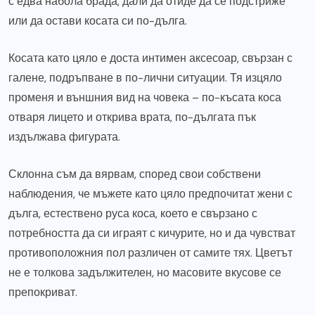
с едва набола брада, дали да отиде да се подстриже
или да остави косата си по-дълга.
Косата като цяло е доста интимен аксесоар, свързан с
галене, подръпване в по-лични ситуации. Тя изцяло
променя и външния вид на човека – по-късата коса
отваря лицето и открива врата, по-дългата пък
издължава фигурата.
Склонна съм да вярвам, според свои собствени
наблюдения, че мъжете като цяло предпочитат жени с
дълга, естествено руса коса, което е свързано с
потребността да си играят с кичурите, но и да чувстват
противоположния пол различен от самите тях. Цветът
не е толкова задължителен, но масовите вкусове се
препокриват.