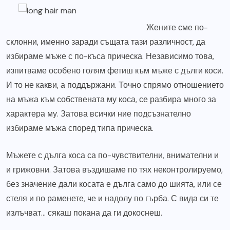
Жените сме по-
склонни, именно заради същата тази различност, да
избираме мъже с по-къса прическа. Независимо това,
изпитваме особено голям фетиш към мъже с дълги коси.
И то не какви, а поддържани. Точно спрямо отношението
на мъжа към собствената му коса, се разбира много за
характера му. Затова всички ние подсъзнателно
избираме мъжа според типа прическа.
Мъжете с дълга коса са по-чувствителни, внимателни и
и грижовни. Затова въздишаме по тях неконтролируемо,
без значение дали косата е дълга само до шията, или се
стеля и по раменете, че и надолу по гърба. С вида си те
излъчват… сякаш покана да ги докоснеш.