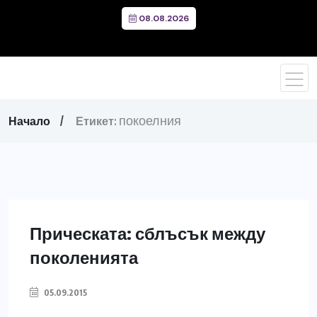
08.08.2026
покоелния
Начало
Етикет:
Прическата: сблъсък между
поколенията
05.09.2015