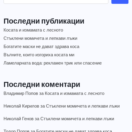
Последни публикации
Косата и измамата с лесното
Стъклени момичета и лепкави лъжи
Богатите маски не дават здрава коса
Вълните, които изгориха косата ми
Ламеларната вода: рекламен трик или спасение
Последни коментари
Владимир Попов
за
Косата и измамата с лесното
Николай Кирилов
за
Стъклени момичета и лепкави лъжи
Николай Генов
за
Стъклени момичета и лепкави лъжи
Тодор Попов
за
Богатите маски не дават здрава коса