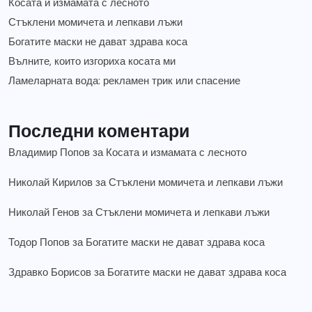
Косата и измамата с лесното
Стъклени момичета и лепкави лъжи
Богатите маски не дават здрава коса
Вълните, които изгориха косата ми
Ламеларната вода: рекламен трик или спасение
Последни коментари
Владимир Попов
за
Косата и измамата с лесното
Николай Кирилов
за
Стъклени момичета и лепкави лъжи
Николай Генов
за
Стъклени момичета и лепкави лъжи
Тодор Попов
за
Богатите маски не дават здрава коса
Здравко Борисов
за
Богатите маски не дават здрава коса