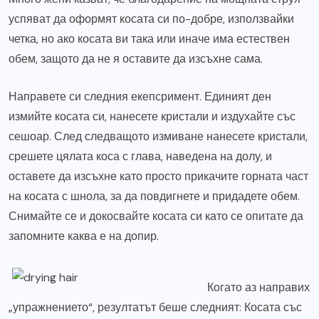
успяват да оформят косата си по-добре, използвайки
четка, но ако косата ви така или иначе има естествен
обем, защото да не я оставите да изсъхне сама.
Направете си следния екепсримент. Единият ден
измийте косата си, нанесете кристали и издухайте със
сешоар. След следващото измиване нанесете кристали,
срешете цялата коса с глава, наведена на долу, и
оставете да изсъхне като просто прикачите горната част
на косата с шнола, за да повдигнете и придадете обем.
Снимайте се и докосвайте косата си като се опитате да
запомните каква е на допир.
Когато аз направих
„упражнението“, резултатът беше следният: Косата със