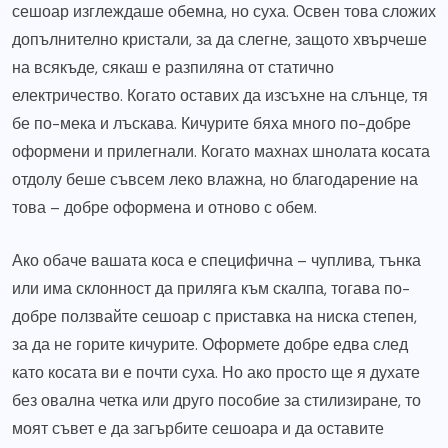
сешоар изглеждаше обемна, но суха. Освен това сложих
допълнително кристали, за да слегне, защото хвърчеше
на всякъде, сякаш е разпиляна от статично
електричество. Когато оставих да изсъхне на слънце, тя
бе по-мека и лъскава. Кичурите бяха много по-добре
оформени и прилегнали. Когато махнах шнолата косата
отдолу беше съвсем леко влажна, но благодарение на
това – добре оформена и отново с обем.
Ако обаче вашата коса е специфична – чуплива, тънка
или има склонност да приляга към скалпа, тогава по-
добре ползвайте сешоар с приставка на ниска степен,
за да не горите кичурите. Оформете добре едва след
като косата ви е почти суха. Но ако просто ще я духате
без овална четка или друго пособие за стилизиране, то
моят съвет е да загърбите сешоара и да оставите