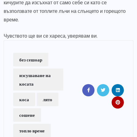
кичурите да изсъхнат от само себе си като се
възползвате от топлите лъчи на слънцето и горещото
време.
Чувството ще ви се хареса, уверявам ви.
без сешоар
изсушаване на
косата
коса
лято
сошене
топло време