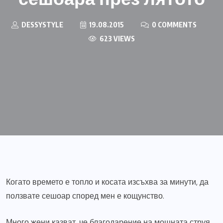
DESSYSTYLE
19.08.2015
0 COMMENTS
623 VIEWS
Когато времето е топло и косата изсъхва за минути, да
ползвате сешоар според мен е кощунство.
Много жени казват, че благодарение на мощната струя