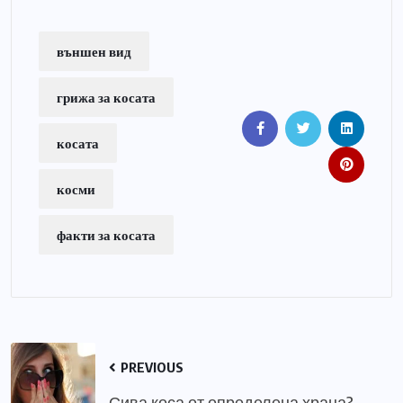
външен вид
грижа за косата
косата
косми
факти за косата
PREVIOUS
Сива коса от определена храна?