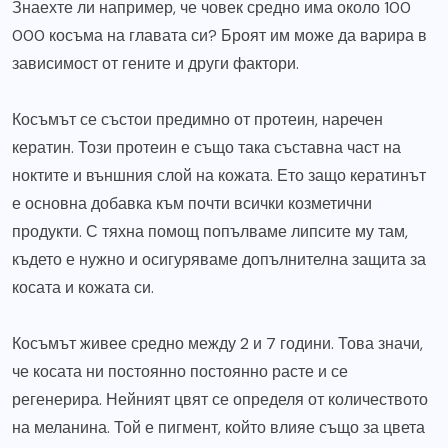
Знаехте ли например, че човек средно има около 100
000 косъма на главата си? Броят им може да варира в
зависимост от гените и други фактори.
Косъмът се състои предимно от протеин, наречен
кератин. Този протеин е също така съставна част на
ноктите и външния слой на кожата. Ето защо кератинът
е основна добавка към почти всички козметични
продукти. С тяхна помощ попълваме липсите му там,
където е нужно и осигуряваме допълнителна защита за
косата и кожата си.
Косъмът живее средно между 2 и 7 години. Това значи,
че косата ни постоянно постоянно расте и се
регенерира. Нейният цвят се определя от количеството
на меланина. Той е пигмент, който влияе също за цвета