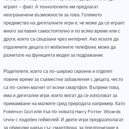
играят – факт. А технологиите им предлагат
неограничени възможности за това. Голямото
предимство на дигиталните игри е, че може да се играят
много заглавия самостоятелно и по всяко време или с
други, които са свързани чрез интернет. Ако искате да
отдалечите децата от мобилните телефони, може да
разчитате на функцията модел за подражание.
Родителите, които са по-широко скроени и отделят
повече време за съвместни забавления с децата, често
са по-силен магнит от всеки смартфон. Въпреки това,
има и дигитални игри, които могат да се използват за
примамване на малките сред природата например. Като
Pokémon Goл или пък по-новата Harry Potter: Wizards
Unite с подобен геймплей. И двете игри предразполагат
за обиколки навън със смартфона, за предпочитане в