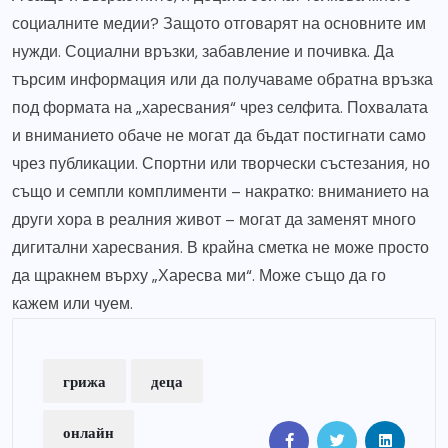
социалните медии? Защото отговарят на основните им
нужди. Социални връзки, забавление и почивка. Да
търсим информация или да получаваме обратна връзка
под формата на „харесвания“ чрез селфита. Похвалата
и вниманието обаче не могат да бъдат постигнати само
чрез публикации. Спортни или творчески състезания, но
също и семпли комплименти – накратко: вниманието на
други хора в реалния живот – могат да заменят много
дигитални харесвания. В крайна сметка не може просто
да щракнем върху „Харесва ми“. Може също да го
кажем или чуем.
грижа
деца
онлайн