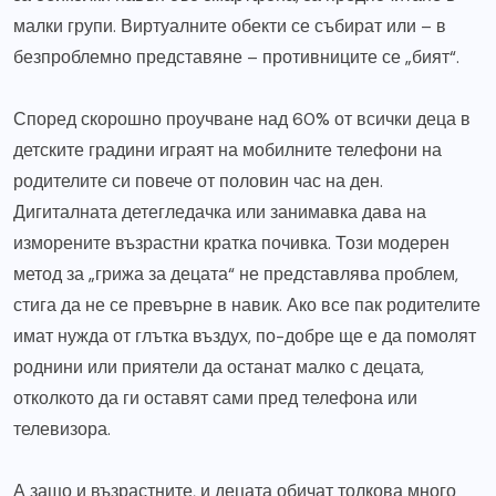
малки групи. Виртуалните обекти се събират или – в
безпроблемно представяне – противниците се „бият“.
Според скорошно проучване над 60% от всички деца в
детските градини играят на мобилните телефони на
родителите си повече от половин час на ден.
Дигиталната детегледачка или занимавка дава на
изморените възрастни кратка почивка. Този модерен
метод за „грижа за децата“ не представлява проблем,
стига да не се превърне в навик. Ако все пак родителите
имат нужда от глътка въздух, по-добре ще е да помолят
роднини или приятели да останат малко с децата,
отколкото да ги оставят сами пред телефона или
телевизора.
А защо и възрастните, и децата обичат толкова много