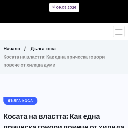
09.08.2026
Начало
Дълга коса
Косата на властта: Как една прическа говори
повече от хиляда думи
ДЪЛГА КОСА
Косата на властта: Как една
прическа говори повече от хиляда