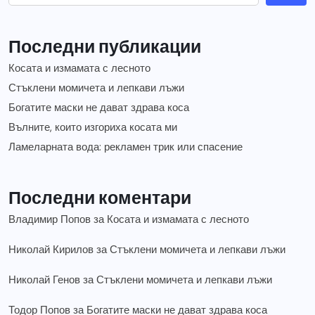
Последни публикации
Косата и измамата с лесното
Стъклени момичета и лепкави лъжи
Богатите маски не дават здрава коса
Вълните, които изгориха косата ми
Ламеларната вода: рекламен трик или спасение
Последни коментари
Владимир Попов
за
Косата и измамата с лесното
Николай Кирилов
за
Стъклени момичета и лепкави лъжи
Николай Генов
за
Стъклени момичета и лепкави лъжи
Тодор Попов
за
Богатите маски не дават здрава коса