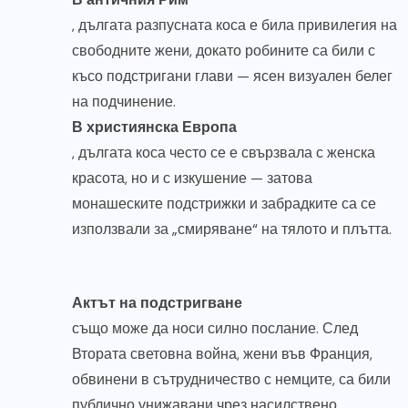
, дългата разпусната коса е била привилегия на
свободните жени, докато робините са били с
късо подстригани глави — ясен визуален белег
на подчинение.
В християнска Европа
, дългата коса често се е свързвала с женска
красота, но и с изкушение — затова
монашеските подстрижки и забрадките са се
използвали за „смиряване“ на тялото и плътта.
Актът на подстригване
също може да носи силно послание. След
Втората световна война, жени във Франция,
обвинени в сътрудничество с немците, са били
публично унижавани чрез насилствено