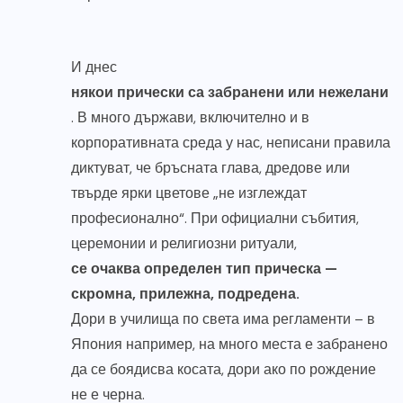
И днес
някои прически са забранени или нежелани
. В много държави, включително и в
корпоративната среда у нас, неписани правила
диктуват, че бръсната глава, дредове или
твърде ярки цветове „не изглеждат
професионално“. При официални събития,
церемонии и религиозни ритуали,
се очаква определен тип прическа —
скромна, прилежна, подредена.
Дори в училища по света има регламенти – в
Япония например, на много места е забранено
да се боядисва косата, дори ако по рождение
не е черна.