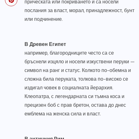
прическата или покриването ѝ са носели
послания за власт, морал, принадлежност, бунт
или подчинение.
В Древен Египет
например, благородниците често са се
бръснели изцяло и носели изкуствени перуки —
символ на ранг и статус. Колкото по-обемна и
сложна била перуката, толкова по-високо се
издигал човек в социалната йерархия.
Клеопатра, с легендарната си тъмна коса и
прецизен боб с прав бретон, остава до днес
емблема на женска сила и власт.
В античния Рим