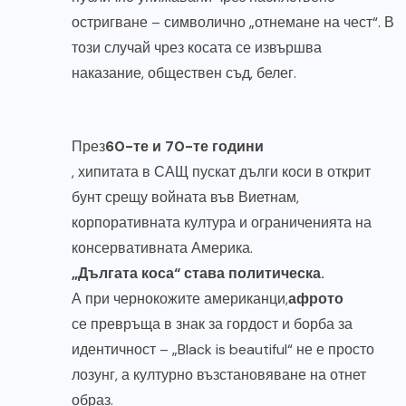
остригване – символично „отнемане на чест“. В
този случай чрез косата се извършва
наказание, обществен съд, белег.
През
60-те и 70-те години
, хипитата в САЩ пускат дълги коси в открит
бунт срещу войната във Виетнам,
корпоративната култура и ограниченията на
консервативната Америка.
„Дългата коса“ става политическа.
А при чернокожите американци,
афрото
се превръща в знак за гордост и борба за
идентичност – „Black is beautiful“ не е просто
лозунг, а културно възстановяване на отнет
образ.