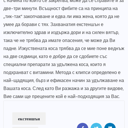
с начина по които се закрепва, може да се справите и за
две-три минути. Всъщност фибите са на принципа на
„тик-так“ закопчаване и едва ли има жена, която да не
умее да борави с тях. Захванатия екстеншън е
изключително здрав и издържа дори и на силен вятър,
така че не трябва да имате опасения, че може да Ви
падне. Изкуствената коса трябва да се мие поне веднъж
на две седмици, като е добре да се сдобиете със
специални препарати за удължена коса, които я
подхранват с витамини. Метода с клипси определено е
най-щадящия, бърз и ефикасен начин за удължаване на
Вашата коса. След като Ви разкажа и за другите видове,
Вие сами ще прецените кой е най-подходящия за Вас.
екстеншън