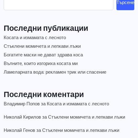
Търсене
Последни публикации
Косата и измамата с лесното
Стъклени момичета и лепкави лъжи
Богатите маски не дават здрава коса
Вълните, които изгориха косата ми
Ламеларната вода: рекламен трик или спасение
Последни коментари
Владимир Попов
за
Косата и измамата с лесното
Николай Кирилов
за
Стъклени момичета и лепкави лъжи
Николай Генов
за
Стъклени момичета и лепкави лъжи