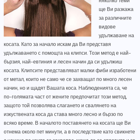
няколко теми
ще Ви разкажа
за различните
видове
удължаване на
косата. Като за начало искам да Ви представя
удължаването с помощта на клипси. Този метод е най-
бързия, най-евтиния и лесен начин да си удължиш
косата. Клипсите представляват малки фиби изработени
от метал, които не само че се захващат по много лесен
начин, но и щадят Вашата коса. Наблюденията са, че
по-голямата част от жените предпочитат този метод,
защото той позволява слагането и свалянето на
изкуствената коса да става много лесно и бързо по
всяко време. В началото поставянето на косата ще Ви
отнема около пет минути, а в последствие като свикнете