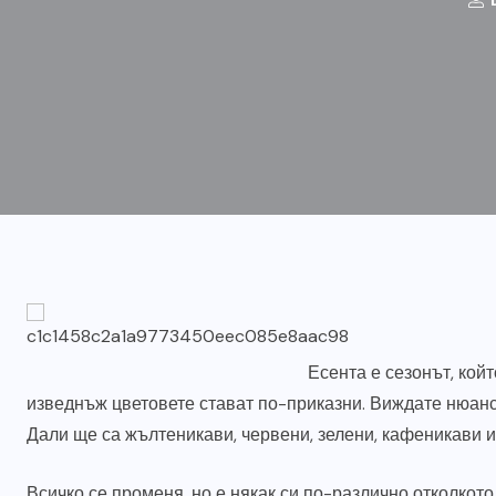
Есента е сезонът, кой
изведнъж цветовете стават по-приказни. Виждате нюанси
Дали ще са жълтеникави, червени, зелени, кафеникави 
Всичко се променя, но е някак си по-различно отколкото