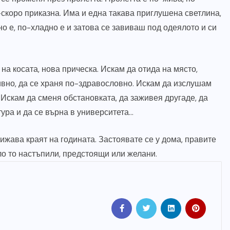
скоро приказна. Има и една такава приглушена светлина,
но е, по-хладно е и затова се завиваш под одеялото и си
на косата, нова прическа. Искам да отида на място,
ивно, да се храня по-здравословно. Искам да изслушам
 Искам да сменя обстановката, да заживея другаде, да
тура и да се върна в университета…
ижава краят на годината. Застоявате се у дома, правите
ло то настъпили, предстоящи или желани.