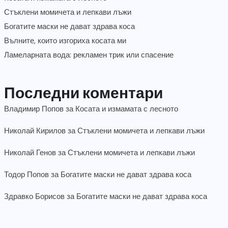
Стъклени момичета и лепкави лъжи
Богатите маски не дават здрава коса
Вълните, които изгориха косата ми
Ламеларната вода: рекламен трик или спасение
Последни коментари
Владимир Попов
за
Косата и измамата с лесното
Николай Кирилов
за
Стъклени момичета и лепкави лъжи
Николай Генов
за
Стъклени момичета и лепкави лъжи
Тодор Попов
за
Богатите маски не дават здрава коса
Здравко Борисов
за
Богатите маски не дават здрава коса