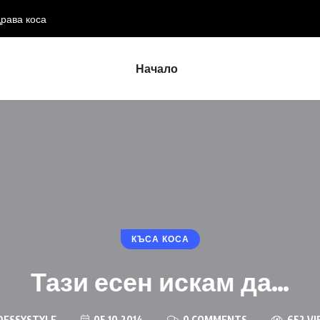
драва коса
Начало
КЪСА КОСА
Тази есен искам да…
DESSYSTYLE
05.10.2014
0 COMMENTS
652 V