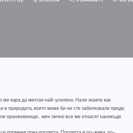
то ме кара да мечтая най-усилено. Нали знаете как
 в природата, които може би не сте забелязвали преди.
или оранжевеещи… мен лично все ме отнасят нанякъде.
 се променя през пролетта. Пролетта е по-жива, по-