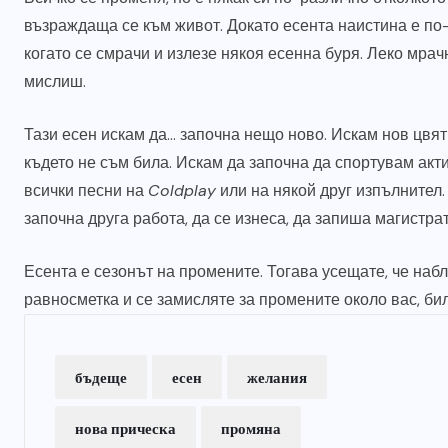
възраждаща се към живот. Докато есента наистина е по-
когато се смрачи и излезе някоя есенна буря. Леко мрач
мислиш.
Тази есен искам да… започна нещо ново. Искам нов цвят 
където не съм била. Искам да започна да спортувам акт
всички песни на
Coldplay
или на някой друг изпълнител.
започна друга работа, да се изнеса, да запиша магистра
Есента е сезонът на промените. Тогава усещате, че набл
равносметка и се замисляте за промените около вас, би
бъдеще
есен
желания
нова прическа
промяна