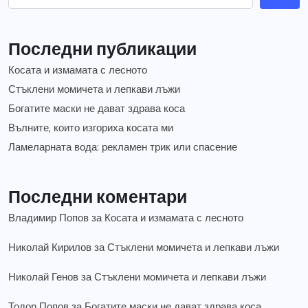
Последни публикации
Косата и измамата с лесното
Стъклени момичета и лепкави лъжи
Богатите маски не дават здрава коса
Вълните, които изгориха косата ми
Ламеларната вода: рекламен трик или спасение
Последни коментари
Владимир Попов
за
Косата и измамата с лесното
Николай Кирилов
за
Стъклени момичета и лепкави лъжи
Николай Генов
за
Стъклени момичета и лепкави лъжи
Тодор Попов
за
Богатите маски не дават здрава коса