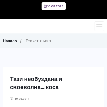
10.08.2026
съвет
Начало
Етикет:
Тази необуздана и
своеволна… коса
19.09.2014