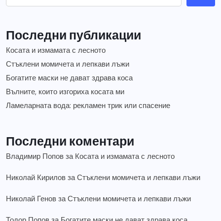
Последни публикации
Косата и измамата с лесното
Стъклени момичета и лепкави лъжи
Богатите маски не дават здрава коса
Вълните, които изгориха косата ми
Ламеларната вода: рекламен трик или спасение
Последни коментари
Владимир Попов
за
Косата и измамата с лесното
Николай Кирилов
за
Стъклени момичета и лепкави лъжи
Николай Генов
за
Стъклени момичета и лепкави лъжи
Тодор Попов
за
Богатите маски не дават здрава коса