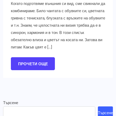
Когато подготвяме външния си вид, сме свикнали да
комбинираме. Било чантата с обувките си, цветната
гривна с тениската, блузката с връзките на обувките
и т.н. Знаем, че цялостната ни визия трябва да е в
синхрон, хармония и в тон. В този списък
обезателно влиза и цветът на косата ни. Затова ви
питам: Какъв цвят е […]
ПРОЧЕТИ ОЩЕ
Търсене
Търсене