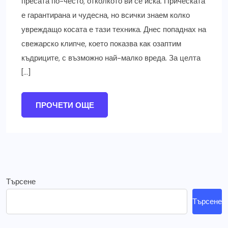
пресата по-често, отколкото ви се иска. Прическата
е гарантирана и чудесна, но всички знаем колко
увреждащо косата е тази техника. Днес попаднах на
свежарско клипче, което показва как озаптим
къдриците, с възможно най-малко вреда. За целта
[…]
ПРОЧЕТИ ОЩЕ
Търсене
Търсене