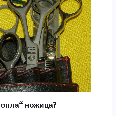
топла“ ножица?