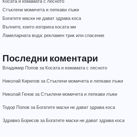
Косата и измамата с лесното
Стъклени момичета и лепкави лъжи
Богатите маски не дават здрава коса
Вълните, които изгориха косата ми
Ламеларната вода: рекламен трик или спасение
Последни коментари
Владимир Попов
за
Косата и измамата с лесното
Николай Кирилов
за
Стъклени момичета и лепкави лъжи
Николай Генов
за
Стъклени момичета и лепкави лъжи
Тодор Попов
за
Богатите маски не дават здрава коса
Здравко Борисов
за
Богатите маски не дават здрава коса