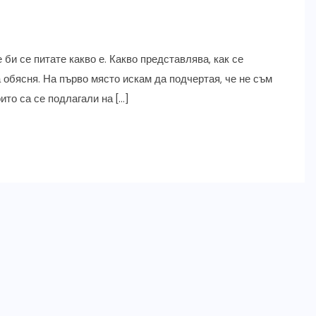
 би се питате какво е. Какво представлява, как се
а обясня. На първо място искам да подчертая, че не съм
ито са се подлагали на […]