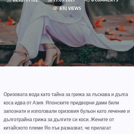
692 VIEWS
Оризовата вода като тайна за грижа за лъскава и дълга
коса идва от Азия. Японските придворни дами били
запознати и използвали оризовия бульон като лечение и
дълготрайна грижа за дългите си коси. Жените от
китайското племе Яо пък разказват, че прилагат