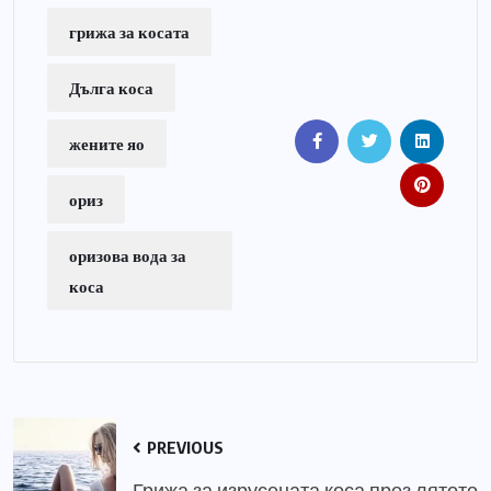
грижа за косата
Дълга коса
жените яо
ориз
оризова вода за
коса
PREVIOUS
Грижа за изрусената коса през лятото