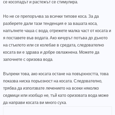
се косопадът и растежът се стимулира.
Но не се препоръчва за всички типове коса. За да
разберете дали тази тенденция е за вашата коса,
напълнете чаша с вода, отрежете малка част от косата и
я поставете във водата. Ако кичурът потъва до дъното
на стъклото или се колебае в средата, следователно
косата ви е здрава и добре овлажнена. Можете да
започнете с оризова вода.
Въпреки това, ако косата остане на повърхността, това
показва ниска порьозност на косата. Следователно,
трябва да използвате лечението на всеки няколко
седмици или изобщо не, тъй като оризовата вода може
да направи косата ви много суха.