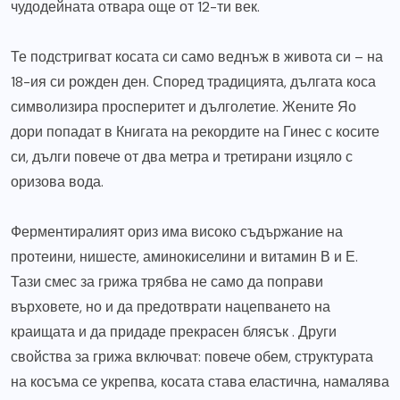
чудодейната отвара още от 12-ти век.
Те подстригват косата си само веднъж в живота си – на
18-ия си рожден ден. Според традицията, дългата коса
символизира просперитет и дълголетие. Жените Яо
дори попадат в Книгата на рекордите на Гинес с косите
си, дълги повече от два метра и третирани изцяло с
оризова вода.
Ферментиралият ориз има високо съдържание на
протеини, нишесте, аминокиселини и витамин В и Е.
Тази смес за грижа трябва не само да поправи
върховете, но и да предотврати нацепването на
краищата и да придаде прекрасен блясък . Други
свойства за грижа включват: повече обем, структурата
на косъма се укрепва, косата става еластична, намалява