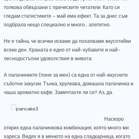
толкова обвързани с прическите читатели. Като си
гледам статистиките – май има ефект. Та за днес съм
подбрала нещо специално и много… апетитно.
Не е тайна, че всички искаме да похапваме вкусотийки
всеки ден. Храната е едно от най-хубавите и най-
леснодостъпни удоволствия в живота.
А палачинките (поне за мен) са една от най-вкусните
съботни закуски. Тънка, хрупкава, домашна палачинка и
чаша ароматно кафе. Замечтахте ли се? Аз, да.
Наскоро
открих една палачинкова комбинация, която много ми
хареса. Видях я в менюто на една сладкарница, когато