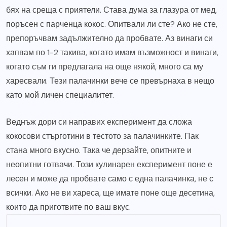
бях на среща с приятели. Става дума за глазура от мед,
поръсен с парченца кокос. Опитвали ли сте? Ако не сте,
препоръчвам задължително да пробвате. Аз винаги си
хапвам по 1-2 такива, когато имам възможност и винаги,
когато съм ги предлагала на още някой, много са му
харесвали. Тези палачинки вече се превърнаха в нещо
като мой личен специалитет.
Веднъж дори си направих експеримент да сложа
кокосови стърготини в тестото за палачинките. Пак
стана много вкусно. Така че дерзайте, опитните и
неопитни готвачи. Този кулинарен експеримент поне е
лесен и може да пробвате само с една палачинка, не с
всички. Ако не ви хареса, ще имате поне още десетина,
които да приготвите по ваш вкус.