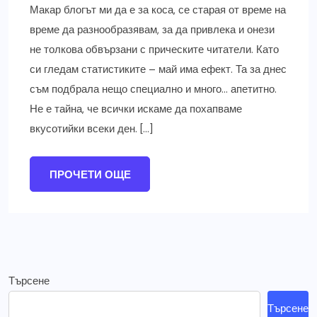
Макар блогът ми да е за коса, се старая от време на
време да разнообразявам, за да привлека и онези
не толкова обвързани с прическите читатели. Като
си гледам статистиките – май има ефект. Та за днес
съм подбрала нещо специално и много… апетитно.
Не е тайна, че всички искаме да похапваме
вкусотийки всеки ден. […]
ПРОЧЕТИ ОЩЕ
Търсене
Търсене