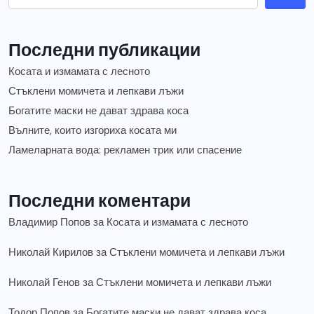
Последни публикации
Косата и измамата с лесното
Стъклени момичета и лепкави лъжи
Богатите маски не дават здрава коса
Вълните, които изгориха косата ми
Ламеларната вода: рекламен трик или спасение
Последни коментари
Владимир Попов
за
Косата и измамата с лесното
Николай Кирилов
за
Стъклени момичета и лепкави лъжи
Николай Генов
за
Стъклени момичета и лепкави лъжи
Тодор Попов
за
Богатите маски не дават здрава коса