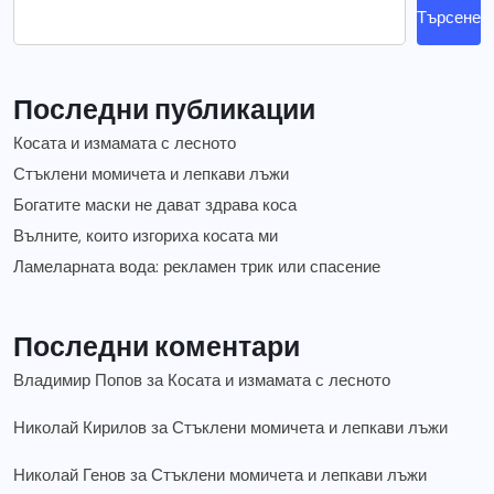
Търсене
Последни публикации
Косата и измамата с лесното
Стъклени момичета и лепкави лъжи
Богатите маски не дават здрава коса
Вълните, които изгориха косата ми
Ламеларната вода: рекламен трик или спасение
Последни коментари
Владимир Попов
за
Косата и измамата с лесното
Николай Кирилов
за
Стъклени момичета и лепкави лъжи
Николай Генов
за
Стъклени момичета и лепкави лъжи