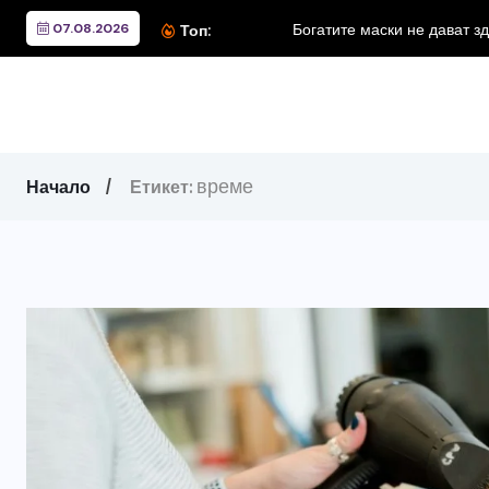
07.08.2026
Богатите маски не дават здрава к
Топ:
време
Начало
Етикет: