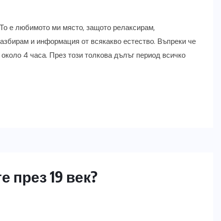
То е любимото ми място, защото релаксирам,
разбирам и информация от всякакво естество. Въпреки че
 около 4 часа. През този толкова дълъг период всичко
е през 19 век?