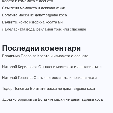
Косата и измамата с лесното
Стъклени момичета и лепкави лъжи
Богатите маски не дават здрава коса
Вълните, които изгориха косата ми
Ламеларната вода: рекламен трик или спасение
Последни коментари
Владимир Попов
за
Косата и измамата с лесното
Николай Кирилов
за
Стъклени момичета и лепкави лъжи
Николай Генов
за
Стъклени момичета и лепкави лъжи
Тодор Попов
за
Богатите маски не дават здрава коса
Здравко Борисов
за
Богатите маски не дават здрава коса