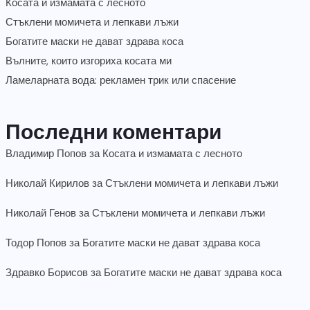
Косата и измамата с лесното
Стъклени момичета и лепкави лъжи
Богатите маски не дават здрава коса
Вълните, които изгориха косата ми
Ламеларната вода: рекламен трик или спасение
Последни коментари
Владимир Попов
за
Косата и измамата с лесното
Николай Кирилов
за
Стъклени момичета и лепкави лъжи
Николай Генов
за
Стъклени момичета и лепкави лъжи
Тодор Попов
за
Богатите маски не дават здрава коса
Здравко Борисов
за
Богатите маски не дават здрава коса