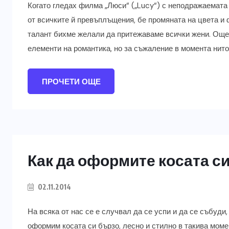
Когато гледах филма „Люси“ („Lucy“) с неподражаемата
от всичките й превъплъщения, бе промяната на цвета и 
талант бихме желали да притежаваме всички жени. Още 
елементи на романтика, но за съжаление в момента нито
ПРОЧЕТИ ОЩЕ
Как да оформите косата си
02.11.2014
На всяка от нас се е случвал да се успи и да се събуди
оформим косата си бързо, лесно и стилно в такива моме