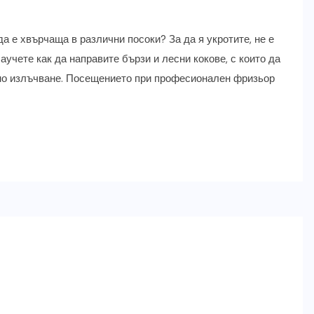
да е хвърчаща в различни посоки? За да я укротите, не е
учете как да направите бързи и лесни кокове, с които да
но излъчване. Посещението при професионален фризьор