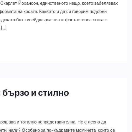
 Скарлет Йохансон, единственото нещо, което забелязвах
формата на косата. Каквото и да си говорим подобен
докато бях тинейджърка четох фантастична книга с
 […]
 бързо и стилно
, рошава и тотално непредставителна. Не е лесно да
нти, нали? Особено за по-къдравите момичета, които се