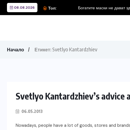
08.08.2026
Топ:
Svetlyo Kantardzhiev
Начало
Етикет:
Svetlyo Kantardzhiev’s advice 
06.05.2013
Nowadays, people have a lot of goods, stores and brand