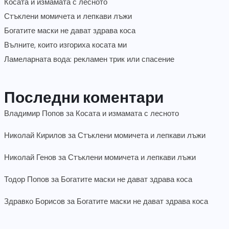
Косата и измамата с лесното
Стъклени момичета и лепкави лъжи
Богатите маски не дават здрава коса
Вълните, които изгориха косата ми
Ламеларната вода: рекламен трик или спасение
Последни коментари
Владимир Попов
за
Косата и измамата с лесното
Николай Кирилов
за
Стъклени момичета и лепкави лъжи
Николай Генов
за
Стъклени момичета и лепкави лъжи
Тодор Попов
за
Богатите маски не дават здрава коса
Здравко Борисов
за
Богатите маски не дават здрава коса