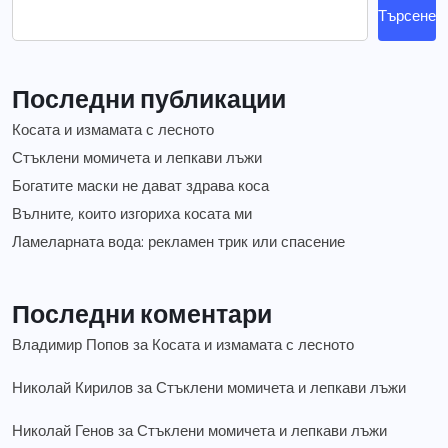
Търсене
Последни публикации
Косата и измамата с лесното
Стъклени момичета и лепкави лъжи
Богатите маски не дават здрава коса
Вълните, които изгориха косата ми
Ламеларната вода: рекламен трик или спасение
Последни коментари
Владимир Попов
за
Косата и измамата с лесното
Николай Кирилов
за
Стъклени момичета и лепкави лъжи
Николай Генов
за
Стъклени момичета и лепкави лъжи