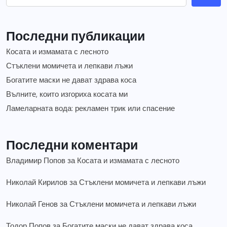
Последни публикации
Косата и измамата с лесното
Стъклени момичета и лепкави лъжи
Богатите маски не дават здрава коса
Вълните, които изгориха косата ми
Ламеларната вода: рекламен трик или спасение
Последни коментари
Владимир Попов
за
Косата и измамата с лесното
Николай Кирилов
за
Стъклени момичета и лепкави лъжи
Николай Генов
за
Стъклени момичета и лепкави лъжи
Тодор Попов
за
Богатите маски не дават здрава коса