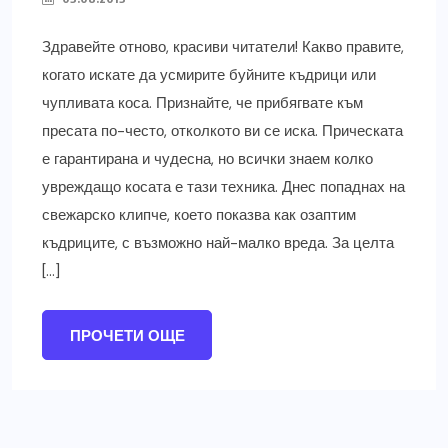
Здравейте отново, красиви читатели! Какво правите,
когато искате да усмирите буйните къдрици или
чупливата коса. Признайте, че прибягвате към
пресата по-често, отколкото ви се иска. Прическата
е гарантирана и чудесна, но всички знаем колко
увреждащо косата е тази техника. Днес попаднах на
свежарско клипче, което показва как озаптим
къдриците, с възможно най-малко вреда. За целта
[…]
ПРОЧЕТИ ОЩЕ