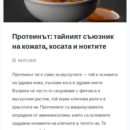
Протеинът: тайният съюзник
на кожата, косата и ноктите
05.07.2025
Протеинът не е само за мускулите — той е основата
на здрава кожа, лъскава коса и здрави нокти.
Въпреки че често го свързваме с фитнеса и
мускулния растеж, той играе ключова роля и в
красотата ни. Протеините са макронутриенти,
изградени от аминокиселини, които са основните
градивни елементи на клетките в тялото ни. Те