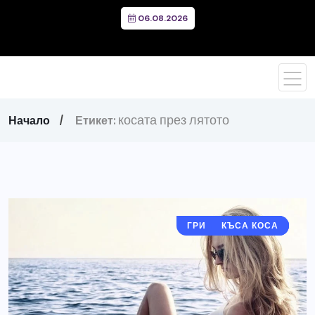
06.08.2026
косата през лятото
Начало
Етикет:
ГРИЖИ ЗА КОСАТА
ДЪЛГА КОСА
КЪСА КОСА