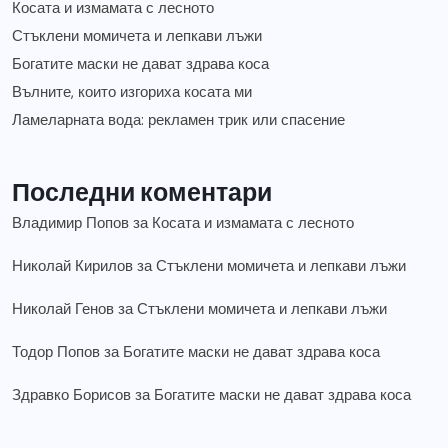
Косата и измамата с лесното
Стъклени момичета и лепкави лъжи
Богатите маски не дават здрава коса
Вълните, които изгориха косата ми
Ламеларната вода: рекламен трик или спасение
Последни коментари
Владимир Попов
за
Косата и измамата с лесното
Николай Кирилов
за
Стъклени момичета и лепкави лъжи
Николай Генов
за
Стъклени момичета и лепкави лъжи
Тодор Попов
за
Богатите маски не дават здрава коса
Здравко Борисов
за
Богатите маски не дават здрава коса