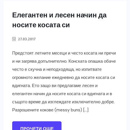
Елегантен и лесен начин да
носите косата си
27.03.2017
Предстоят летните месеци и често косата ни пречи
и ни загрява допълнително. Конската опашка обаче
често е скучна и неподходяща, но изпитвате
огромното желание ежедневно да носите косата си
вдигната. Ето защо ви предлагаме лесен и
елегантен начин да носите косата си вдигната и в
същото време да изглеждате изключително добре.
Разрошените кокове (messy buns) […]
ПРОЧЕТИ ОЩЕ