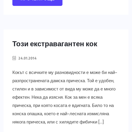
Този екстравагантен кок
24.01.2014
Кокът с всичките му разновидности е може би най-
разпространената дамска прическа. Той е удобен,
стилен и в зависимост от вида му може да е много
ефектен. Нека да изясня. Кок за мен е всяка
прическа, при която косата е вдигната. Било то на
конска опашка, което е най-лесната измисляна
някога прическа, или с хилядите фибички […]