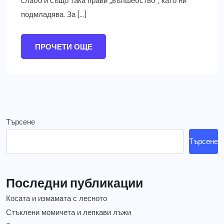
слабо и също така прави „вълшебство“, като ни
подмладява. За […]
ПРОЧЕТИ ОЩЕ
Търсене
Търсене
Последни публикации
Косата и измамата с лесното
Стъклени момичета и лепкави лъжи