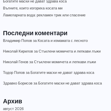
Богатите маски не дават здрава коса
Вълните, които изгориха косата ми
Ламеларната вода: рекламен трик или спасение
Последни коментари
Владимир Попов
за
Косата и измамата с лесното
Николай Кирилов
за
Стъклени момичета и лепкави лъжи
Николай Генов
за
Стъклени момичета и лепкави лъжи
Тодор Попов
за
Богатите маски не дават здрава коса
Здравко Борисов
за
Богатите маски не дават здрава коса
Архив
август 2026