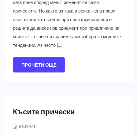
сега поне според мен. Променят се само
прическите. Но както аз така и всяка жена прави
своя избор като седне при своя фризьор или е
решила да внесе нов орнамент при привличане на
мъжете, т.е. ние си правим сами избора за модните
тенденции. Аз често […]
ПРОЧЕТИ ОЩЕ
Късите прически
06.12.2011