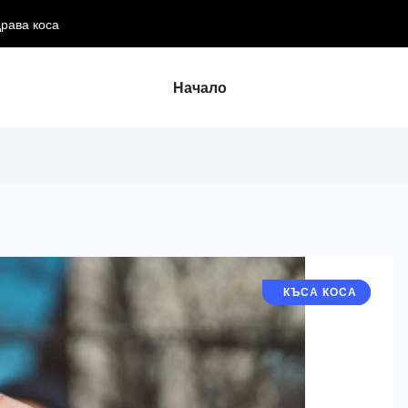
драва коса
Начало
ДЪЛГА КОСА
КЪСА КОСА