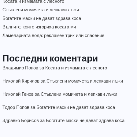
Косата и измамата с лесното
Стъклени момичета и лепкави лъжи
Богатите маски не дават здрава коса
Вълните, които изгориха косата ми
Ламеларната вода: рекламен трик или спасение
Последни коментари
Владимир Попов
за
Косата и измамата с лесното
Николай Кирилов
за
Стъклени момичета и лепкави лъжи
Николай Генов
за
Стъклени момичета и лепкави лъжи
Тодор Попов
за
Богатите маски не дават здрава коса
Здравко Борисов
за
Богатите маски не дават здрава коса